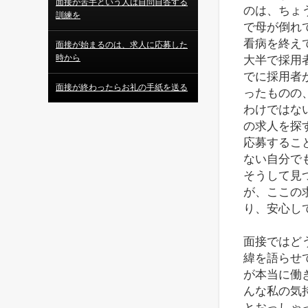
面接が苦手という人は自問自答する
のは、ちょ
訓練を
で母が倒れ
看病を終え
面接が始まるのは、求人に応募した
時から
大半で採用
でに採用者
面接が終わったらお礼の手紙を送る
ったものの
わけではな
の求人を探
応募するこ
ない自分で
そうして見
が、ここの
り、安心し
面接ではど
緯を語らせ
が本当に働
んな私の気
とおっしゃ