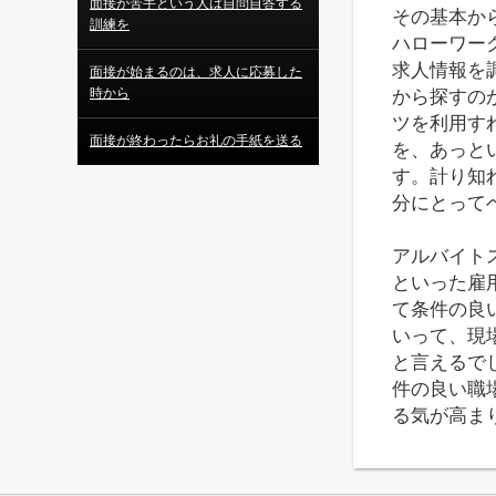
面接が苦手という人は自問自答する
その基本か
訓練を
ハローワー
求人情報を
面接が始まるのは、求人に応募した
時から
から探すの
ツを利用す
面接が終わったらお礼の手紙を送る
を、あっと
す。計り知
分にとって
アルバイト
といった雇
て条件の良
いって、現
と言えるで
件の良い職
る気が高ま