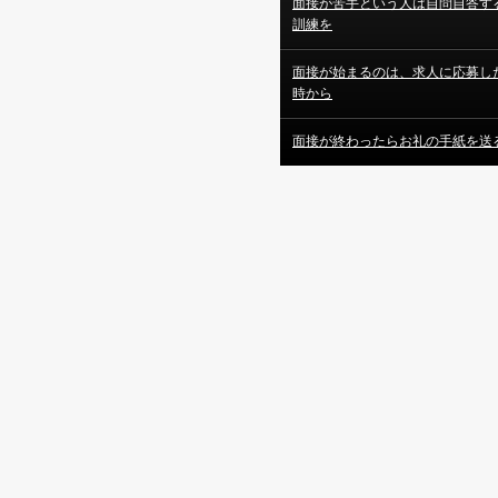
面接が苦手という人は自問自答す
訓練を
面接が始まるのは、求人に応募し
時から
面接が終わったらお礼の手紙を送