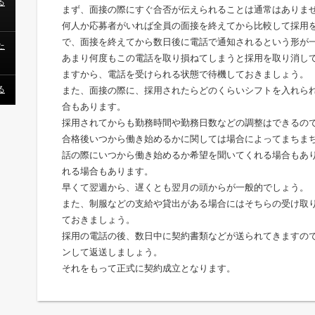
る
まず、面接の際にすぐ合否が伝えられることは通常はありま
何人か応募者がいれば全員の面接を終えてから比較して採用
で、面接を終えてから数日後に電話で通知されるという形が
た
あまり何度もこの電話を取り損ねてしまうと採用を取り消し
ますから、電話を受けられる状態で待機しておきましょう。
る
また、面接の際に、採用されたらどのくらいシフトを入れら
合もあります。
採用されてからも勤務時間や勤務日数などの調整はできるの
合格後いつから働き始めるかに関しては場合によってまちま
話の際にいつから働き始めるか希望を聞いてくれる場合もあ
れる場合もあります。
早くて翌週から、遅くとも翌月の頭からが一般的でしょう。
また、制服などの支給や貸出がある場合にはそちらの受け取
ておきましょう。
採用の電話の後、数日中に契約書類などが送られてきますの
ンして返送しましょう。
それをもって正式に契約成立となります。