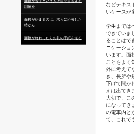
面接が苦手という人は自問自答する
などテキス
訓練を
いケースが
面接が始まるのは、求人に応募した
時から
学生までは
できていま
面接が終わったらお礼の手紙を送る
ることはで
ニケーショ
います。面
ことをよく
外に考えて
き、長所や
下げて聞か
えは出てき
大切で、こ
になってき
の電車内と
て、これで