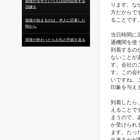
面接が苦手という人は自問自答する
ります。な
訓練を
方だからで
ることです
面接が始まるのは、求人に応募した
時から
当日時間に
面接が終わったらお礼の手紙を送る
通機関を使
到着するの
ないことが
す。会社の
す。この会
いですね。
印象を与え
到着したら
えることで
まうので、
か受けられ
ます。たっ
出来るかが